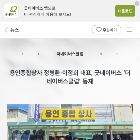
굿네이버스 앱
으로
다운로드
더 편리하게 이용해 보세요!
전체
뉴스
뒤
후원하기
메뉴
페
보기
이
지
더네이버스클럽
로
용인종합상사 정병환·이정희 대표, 굿네이버스 ‘더
네이버스클럽’ 등재