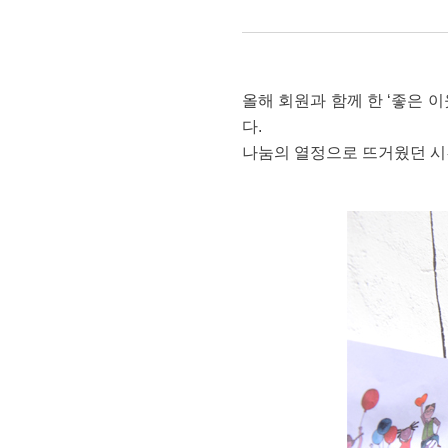
특별한
여행]
올해 회원과 함께 한 ‘좋은 이
내
다.
나눔의 열정으로 뜨거웠던 시
생애
가장
행복한
일주일