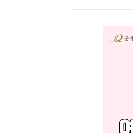
드러내세요
👀
아이들을
위한
여러분의
따뜻한
나눔을
💚