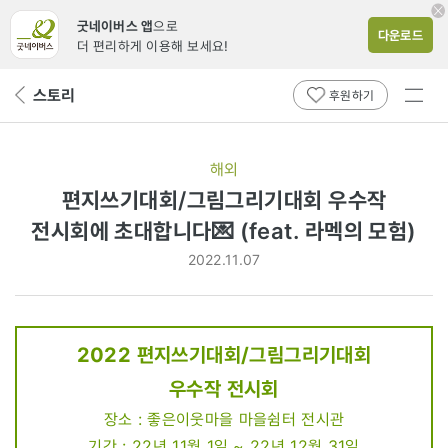
굿네이버스 앱
으로
다운로드
더 편리하게 이용해 보세요!
전체
스토리
뒤
후원하기
메뉴
페
보기
이
지
해외
로
편지쓰기대회/그림그리기대회 우수작
전시회에
전시회에 초대합니다💌 (feat. 라멕의 모험)
초대합니다
2022.11.07
💌
(feat.
라멕의
2022 편지쓰기대회/그림그리기대회
모험)
우수작 전시회
장소 : 좋은이웃마을 마을쉼터 전시관
기간 : 22년 11월 1일 ~ 22년 12월 31일