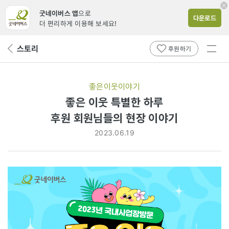
굿네이버스 앱
으로
다운로드
더 편리하게 이용해 보세요!
전체
스토리
뒤
후원하기
메뉴
페
보기
이
지
좋은이웃이야기
로
좋은 이웃 특별한 하루
후원
후원 회원님들의 현장 이야기
회원님들의
2023.06.19
현장
이야기