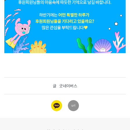
글
굿네이버스
카카오
url
링크