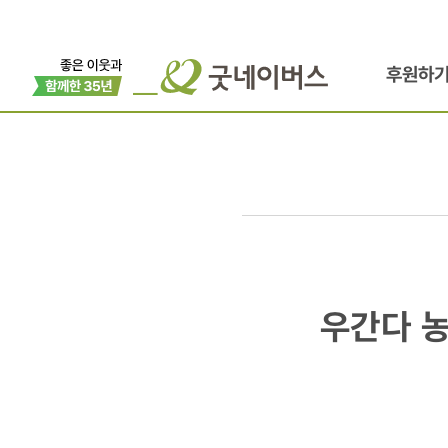
후원하
우간다
우간다 
농촌지역의
놀라운