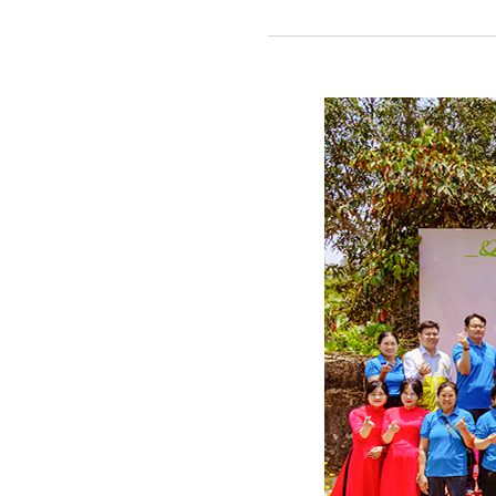
함께
만든
지속
가능한
변화
🤝
ㅣ굿네이버
X
NH농협금융