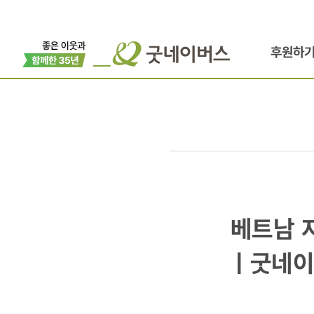
후원하
베트남
베트남 
지역
ㅣ굿네이
주민과