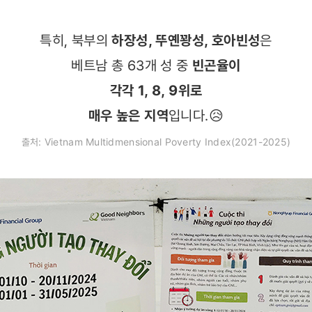
특히, 북부의
하장성, 뚜옌꽝성, 호아빈성
은
베트남 총 63개 성 중
빈곤율이
각각 1, 8, 9위로
매우 높은 지역
입니다.😥
출처: Vietnam Multidmensional Poverty Index(2021-2025)