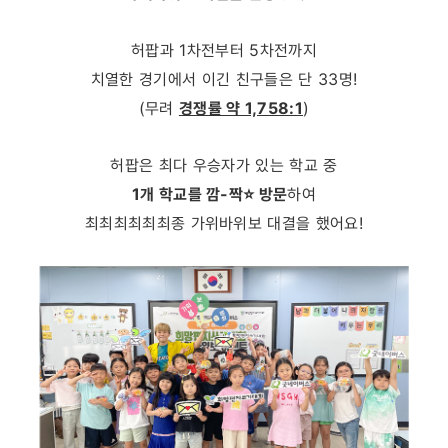
허팝과 1차전부터 5차전까지
치열한 경기에서 이긴 친구들은 단 33명!
(무려
경쟁률 약 1,758:1
)
허팝은 최다 우승자가 있는 학교 중
1개 학교를 깜-짝⭐ 방문
하여
최최최최최최종 가위바위보 대결을 했어요!