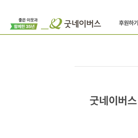
후원하
굿네이버스
굿네이버스
인성업클
공개!