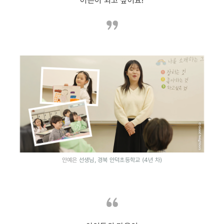
어른이 되고 싶어요!
안예은
선생님, 경북 안덕초등학교 (4년 차)