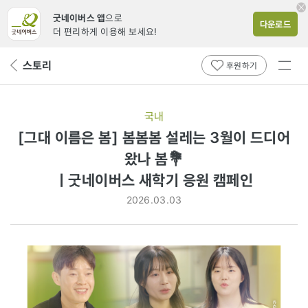
굿네이버스 앱
으로
다운로드
더 편리하게 이용해 보세요!
전체
스토리
뒤
후원하기
메뉴
페
보기
이
지
국내
로
[그대 이름은 봄] 봄봄봄 설레는 3월이 드디어
ㅣ굿네이버스
왔나 봄💐
새학기
ㅣ굿네이버스 새학기 응원 캠페인
응원
2026.03.03
캠페인