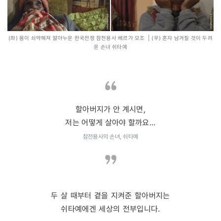
(좌) 몸이 쇠약해져 앓아누운 한국전쟁 참전용사 베르가 모조 | (우) 혼자 남겨질 것이 두려
운 손녀 쉬타예
할아버지가 안 계시면,
저는 어떻게 살아야 할까요...
참전용사의 손녀, 쉬타예
두 살 때부터 곁을 지켜준 할아버지는
쉬타예에겐 세상의 전부입니다.