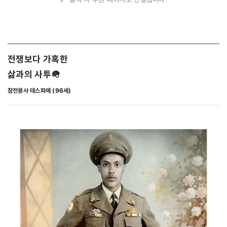
전쟁보다 가혹한
삶과의 사 투
🪖
참전용사 테스파예 (96세)