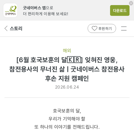
굿네이버스 앱
으로
다운로드
더 편리하게 이용해 보세요!
전체
스토리
뒤
후원하기
메뉴
페
보기
이
지
해외
로
[6월 호국보훈의 달🇰🇷] 잊혀진 영웅,
참전용사의 무너진 삶ㅣ굿네이버스 참전용사
후손 지원 캠페인
2026.06.24
호국보훈의 달,
우리가 기억해야 할
또 하나의 이야기를 전해드립니다.