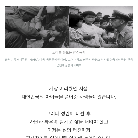
고아를 돌보는 참전용사
출처 : 국가기록원, NARA 미국 국립문서관리청,
고려대학교 한국사연구소
역사영상융합연구팀 한국
근현대영상아카이브
가장 어려웠던 시절,
대한민국의 아이들을 품어준 사람들이었습니다.
그러나 정권이 바뀐 후,
가난과 싸우며 힘겨운 삶을 버텨야 했고
이제는 삶의 터전마저