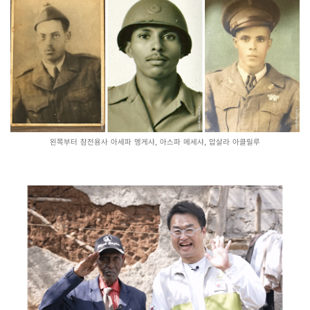
왼쪽부터 참전용사 아세파 멩게샤, 아스파 메세샤, 압살라 아클릴루