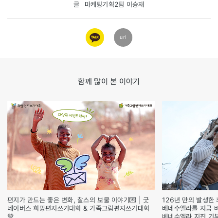
글
마케팅기획2팀 이승재
카카오
url
링크
함께 많이 본 이야기
편지가 만드는 좋은 변화, 찰스의 보물 이야기💌 | 굿
126년 만의 발생한 
네이버스 희망편지쓰기대회 & 가족그림편지쓰기대회
베네수엘라를 지금 
💚
베네수엘라 지진 기