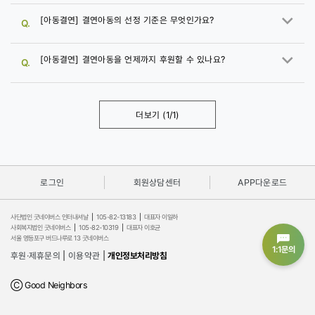
[아동결연] 결연아동의 선정 기준은 무엇인가요?
Q.
[아동결연] 결연아동을 언제까지 후원할 수 있나요?
Q.
더보기
(
1
/
1
)
로그인
회원상담센터
APP다운로드
사단법인 굿네이버스 인터내셔날
|
105-82-13183
|
대표자 이일하
사회복지법인 굿네이버스
|
105-82-10319
|
대표자 이호균
서울 영등포구 버드나루로 13 굿네이버스
1:1문의
후원·제휴문의
|
이용약관
|
개인정보처리방침
Ⓒ Good Neighbors