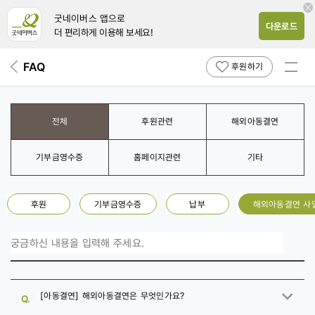
굿네이버스 앱
으로
다운로드
더 편리하게 이용해 보세요!
전체
FAQ
뒤
후원하기
페
메뉴
이
보기
지
전체
후원관련
해외아동결연
로
기부금영수증
홈페이지관련
기타
후원
기부금영수증
납부
해외아동결연 사
[아동결연] 해외아동결연은 무엇인가요?
Q.