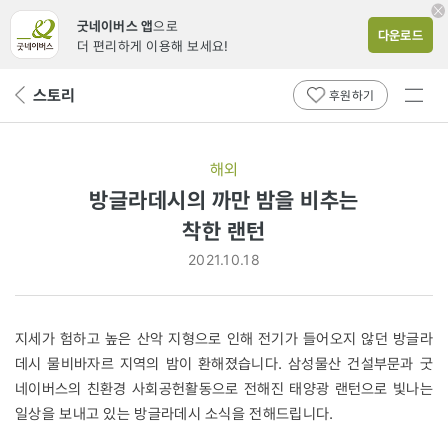
굿네이버스 앱
으로
다운로드
더 편리하게 이용해 보세요!
전체
스토리
뒤
후원하기
메뉴
페
보기
이
지
해외
로
방글라데시의 까만 밤을 비추는
착한
착한 랜턴
랜턴
2021.10.18
지세가 험하고 높은 산악 지형으로 인해 전기가 들어오지 않던 방글라
데시 물비바자르 지역의 밤이 환해졌습니다. 삼성물산 건설부문과 굿
네이버스의 친환경 사회공헌활동으로 전해진 태양광 랜턴으로 빛나는
일상을 보내고 있는 방글라데시 소식을 전해드립니다.