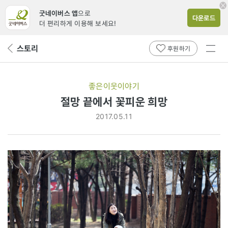
굿네이버스 앱
으로
다운로드
더 편리하게 이용해 보세요!
전체
스토리
뒤
후원하기
메뉴
페
보기
이
지
좋은이웃이야기
로
절망 끝에서 꽃피운 희망
2017.05.11