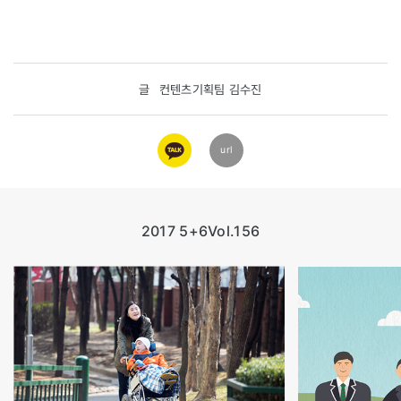
글
컨텐츠기획팀 김수진
카카오
url
링크
2017 5+6
Vol.156