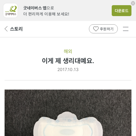
굿네이버스 앱
으로
다운로드
더 편리하게 이용해 보세요!
전체
스토리
뒤
후원하기
메뉴
페
보기
이
지
해외
로
이게 제 생리대예요.
2017.10.13