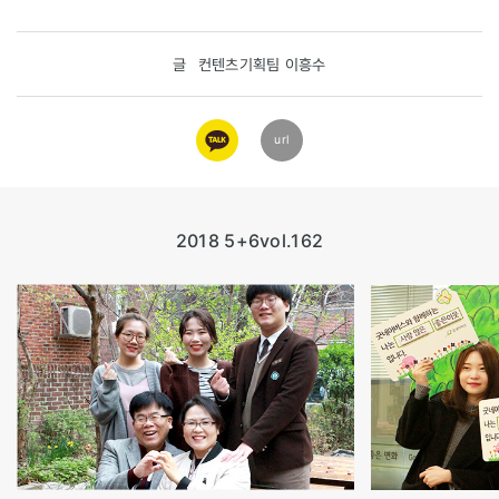
글
컨텐츠기획팀 이흥수
카카오
url
링크
2018 5+6
vol.162