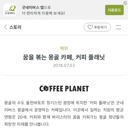
굿네이버스 앱
으로
다운로드
더 편리하게 이용해 보세요!
전체
스토리
뒤
후원하기
메뉴
페
보기
이
지
해외
로
꿈을 볶는 몽골 카페, 커피 플래닛
2018.07.02
몽골의 수도 울란바토르 칭기스탄 광장에 위치한 ‘커피 플래닛’은 굿네
이버스 몽골에서 운영하는 카페입니다. 이곳에서 일하는 직원의 평균
연령은 20세. 커피와 함께 바리스타의 꿈을 키워가는 몽골 청년들의
희망찬 미래를 만나봅니다.