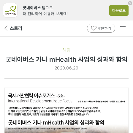
굿네이버스 앱
으로
다운로드
더 편리하게 이용해 보세요!
전체
스토리
뒤
후원하기
메뉴
페
보기
이
지
해외
로
굿네이버스 가나 mHealth 사업의 성과와 함의
2020.06.29