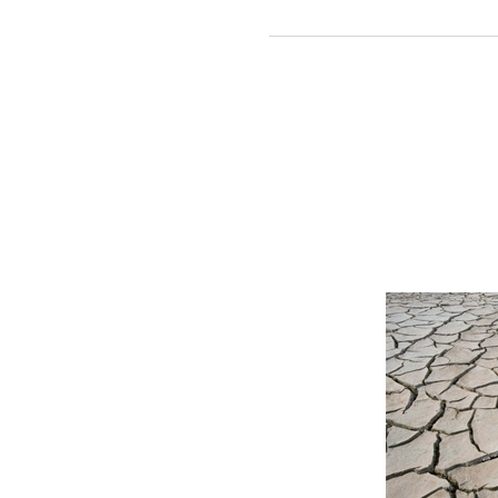
학생들이
모인
이유
글로벌
유스
네트워크
(Global
Youth
Network)