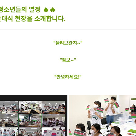
청소년들의 열정 🔥🔥
발대식 현장을 소개합니다.
"믈리브완지~"
"잠보~"
"안녕하세요!"