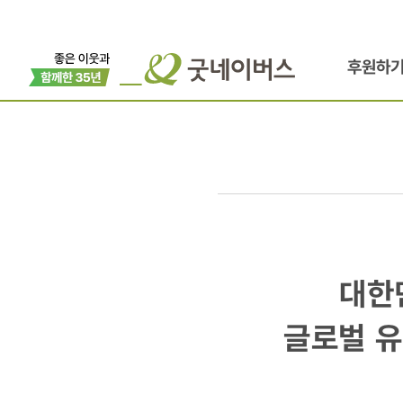
후원하
대한민국,
대한
말라위,
글로벌 유스
케냐