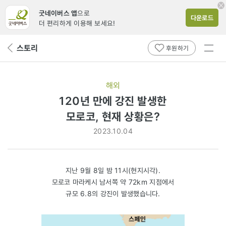
굿네이버스 앱
으로
다운로드
더 편리하게 이용해 보세요!
전체
스토리
뒤
후원하기
메뉴
페
보기
이
지
해외
로
120년 만에 강진 발생한
모로코,
모로코, 현재 상황은?
현재
2023.10.04
상황은?
지난 9월 8일 밤 11시(현지시각).
모로코 마라케시 남서쪽 약 72km 지점에서
규모 6.8의 강진이 발생했습니다.