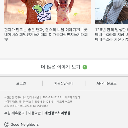
편지가 만드는 좋은 변화, 찰스의 보물 이야기💌 | 굿
126년 만의 발생한 
네이버스 희망편지쓰기대회 & 가족그림편지쓰기대회
베네수엘라를 지금 
💚
베네수엘라 지진 기
더 많은 이야기 보기
로그인
회원상담센터
APP다운로드
사단법인 굿네이버스 인터내셔날
|
105-82-13183
|
대표자 이일하
사회복지법인 굿네이버스
|
105-82-10319
|
대표자 이호균
서울 영등포구 버드나루로 13 굿네이버스
후원·제휴문의
|
이용약관
|
개인정보처리방침
Ⓒ Good Neighbors