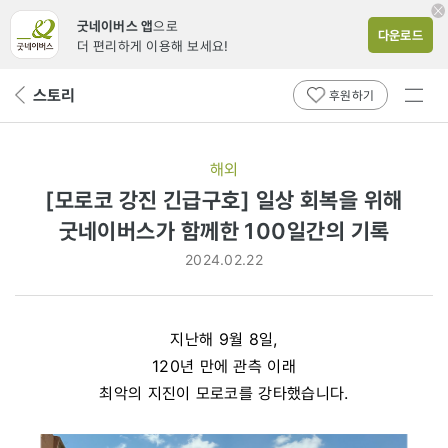
굿네이버스 앱
으로
다운로드
더 편리하게 이용해 보세요!
전체
스토리
뒤
후원하기
메뉴
페
보기
이
지
해외
로
[모로코 강진 긴급구호] 일상 회복을 위해
굿네이버스가 함께한 100일간의 기록
2024.02.22
지난해 9월 8일,
120년 만에 관측 이래
최악의 지진이 모로코를 강타했습니다.