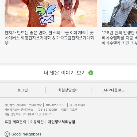
편지가 만드는 좋은 변화, 찰스의 보물 이야기💌 | 굿
126년 만의 발생한 
네이버스 희망편지쓰기대회 & 가족그림편지쓰기대회
베네수엘라를 지금 
💚
베네수엘라 지진 기
더 많은 이야기 보기
로그인
회원상담센터
APP다운로드
사단법인 굿네이버스 인터내셔날
|
105-82-13183
|
대표자 이일하
사회복지법인 굿네이버스
|
105-82-10319
|
대표자 이호균
서울 영등포구 버드나루로 13 굿네이버스
후원·제휴문의
|
이용약관
|
개인정보처리방침
Ⓒ Good Neighbors