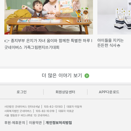
아이들을 지키는
👉 종지부부 은지가 자녀 움이와 함께한 특별한 하루 l
든든한 식사🍚
굿네이버스 가족그림편지쓰기대회
더 많은 이야기 보기
로그인
회원상담센터
APP다운로드
사단법인 굿네이버스 인터내셔날
|
105-82-13183
|
대표자 이일하
사회복지법인 굿네이버스
|
105-82-10319
|
대표자 이호균
서울 영등포구 버드나루로 13 굿네이버스
후원·제휴문의
|
이용약관
|
개인정보처리방침