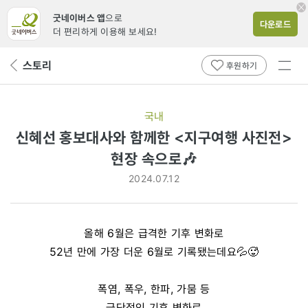
굿네이버스 앱
으로
다운로드
더 편리하게 이용해 보세요!
전체
스토리
뒤
후원하기
메뉴
페
보기
이
지
국내
로
신혜선 홍보대사와 함께한 <지구여행 사진전>
현장 속으로🎶
2024.07.12
올해 6월은 급격한 기후 변화로
52년 만에 가장 더운 6월로 기록됐는데요💦🥵
폭염, 폭우, 한파, 가뭄 등
극단적인 기후 변화로