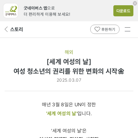
굿네이버스 앱
으로
다운로드
더 편리하게 이용해 보세요!
전체
스토리
뒤
후원하기
메뉴
페
보기
이
지
해외
로
[세계 여성의 날]
여성
여성 청소년의 권리를 위한 변화의 시작🌼
청소년의
2025.03.07
권리를
위한
매년 3월 8일은 UN이 정한
변화의
'세계 여성의 날'
입니다.
시작
🌼
'세계 여성의 날'은