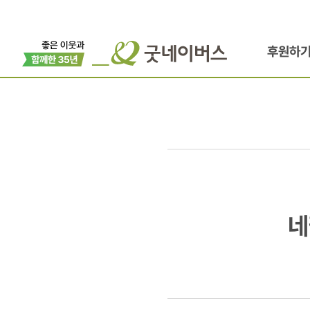
후원하
네팔
네
지진
100일