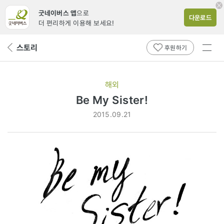
굿네이버스 앱
으로
다운로드
더 편리하게 이용해 보세요!
전체
스토리
뒤
후원하기
메뉴
페
보기
이
지
해외
로
Be My Sister!
2015.09.21