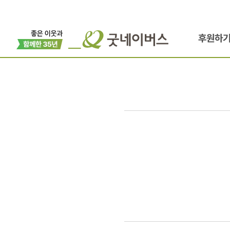
후원하
행복한
일상을
꿈꾸는