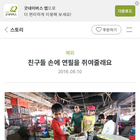
굿네이버스 앱
으로
다운로드
더 편리하게 이용해 보세요!
전체
스토리
뒤
후원하기
메뉴
페
보기
이
지
해외
로
친구들 손에 연필을 쥐여줄래요
2016.06.10