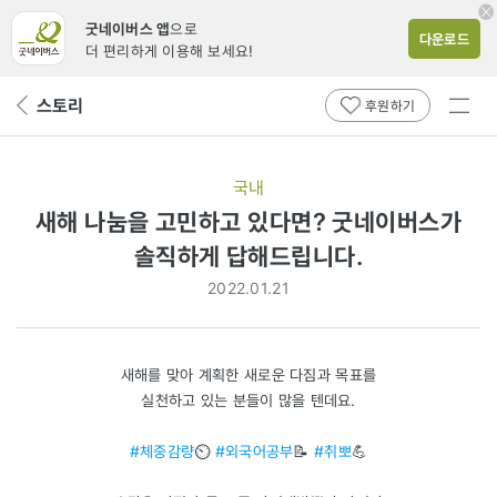
굿네이버스 앱
으로
다운로드
더 편리하게 이용해 보세요!
전체
스토리
뒤
후원하기
메뉴
페
보기
이
지
국내
로
새해 나눔을 고민하고 있다면? 굿네이버스가
솔직하게 답해드립니다.
2022.01.21
새해를 맞아 계획한 새로운 다짐과 목표를
실천하고 있는 분들이 많을 텐데요.
#체중감량
⏲
#외국어공부
📝
#취뽀
💪