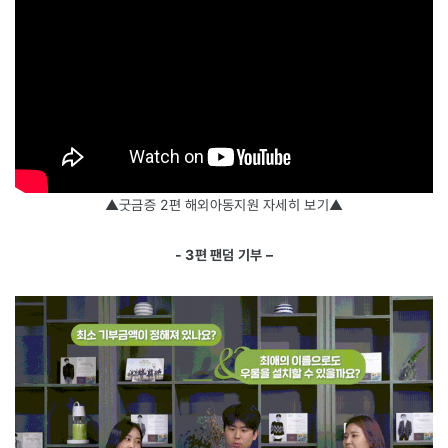
▲굿금증 2편 해외아동지원 자세히 보기▲
- 3편 팬덤 기부 –