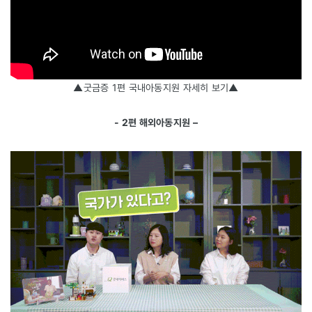
▲굿금증 1편 국내아동지원 자세히 보기▲
- 2편 해외아동지원 –