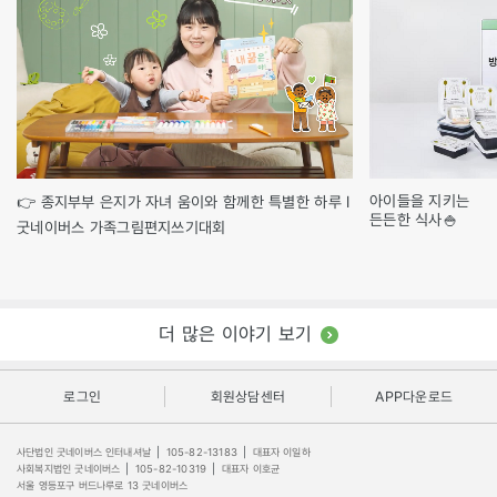
아이들을 지키는
👉 종지부부 은지가 자녀 움이와 함께한 특별한 하루 l
든든한 식사🍚
굿네이버스 가족그림편지쓰기대회
더 많은 이야기 보기
로그인
회원상담센터
APP다운로드
사단법인 굿네이버스 인터내셔날
|
105-82-13183
|
대표자 이일하
사회복지법인 굿네이버스
|
105-82-10319
|
대표자 이호균
서울 영등포구 버드나루로 13 굿네이버스