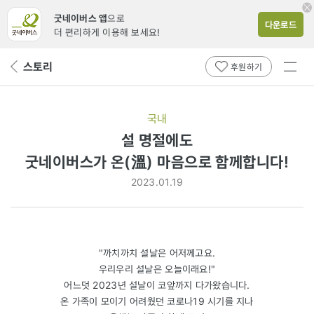
굿네이버스 앱
으로
다운로드
더 편리하게 이용해 보세요!
전체
스토리
뒤
후원하기
메뉴
페
보기
이
지
국내
로
설 명절에도
굿네이버스가
굿네이버스가 온(溫) 마음으로 함께합니다!
온
2023.01.19
(溫)
마음으로
함께합니다!
"까치까치 설날은 어저께고요.
우리우리 설날은 오늘이래요!"
어느덧 2023년 설날이 코앞까지 다가왔습니다.
온 가족이 모이기 어려웠던 코로나19 시기를 지나