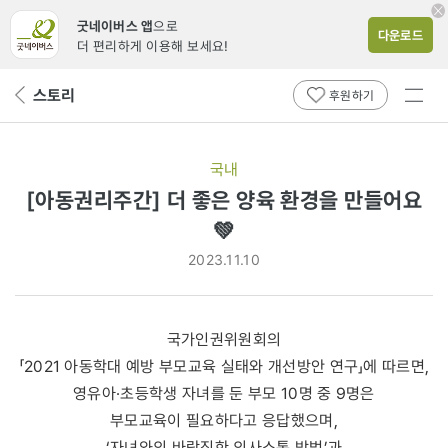
굿네이버스 앱
으로
다운로드
더 편리하게 이용해 보세요!
전체
스토리
뒤
후원하기
메뉴
페
보기
이
지
국내
로
[아동권리주간] 더 좋은 양육 환경을 만들어요
💚
2023.11.10
국가인권위원회의
「2021 아동학대 예방 부모교육 실태와 개선방안 연구」에 따르면,
영유아·초등학생 자녀를 둔 부모 10명 중 9명은
부모교육이 필요하다고 응답했으며,
‘자녀와의 바람직한 의사소통 방법’과