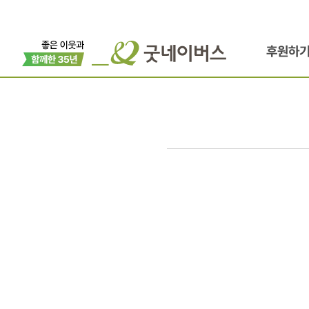
후원하
좋은
이웃과
함께