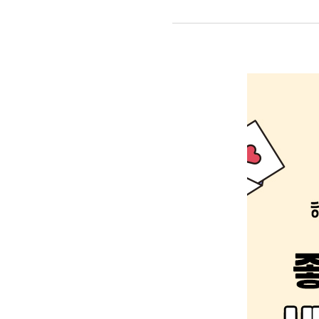
내딛는
세상을
향한
첫
걸음